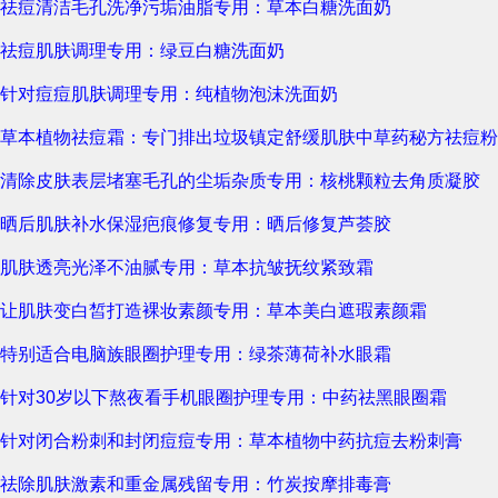
祛痘清洁毛孔洗净污垢油脂专用：草本白糖洗面奶
祛痘肌肤调理专用：绿豆白糖洗面奶
针对痘痘肌肤调理专用：纯植物泡沫洗面奶
草本植物祛痘霜：专门排出垃圾镇定舒缓肌肤中草药秘方祛痘粉
清除皮肤表层堵塞毛孔的尘垢杂质专用：核桃颗粒去角质凝胶
晒后肌肤补水保湿疤痕修复专用：晒后修复芦荟胶
肌肤透亮光泽不油腻专用：草本抗皱抚纹紧致霜
让肌肤变白皙打造裸妆素颜专用：草本美白遮瑕素颜霜
特别适合电脑族眼圈护理专用：绿茶薄荷补水眼霜
针对30岁以下熬夜看手机眼圈护理专用：中药祛黑眼圈霜
针对闭合粉刺和封闭痘痘专用：草本植物中药抗痘去粉刺膏
祛除肌肤激素和重金属残留专用：竹炭按摩排毒膏