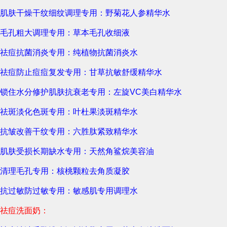
肌肤干燥干纹细纹调理专用：野菊花人参精华水
毛孔粗大调理专用：草本毛孔收细液
祛痘抗菌消炎专用：纯植物抗菌消炎水
祛痘防止痘痘复发专用：甘草抗敏舒缓精华水
锁住水分修护肌肤抗衰老专用：左旋VC美白精华水
祛斑淡化色斑专用：叶杜果淡斑精华水
抗皱改善干纹专用：六胜肽紧致精华水
肌肤受损长期缺水专用：天然角鲨烷美容油
清理毛孔专用：核桃颗粒去角质凝胶
抗过敏防过敏专用：敏感肌专用调理水
祛痘洗面奶：