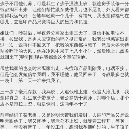
孩子不用他们养，可是我生了孩子没法上班，就连房子装修一分
钱都掏不出来，让他们帮忙跟亲戚借几万也不愿意，外人看来都
觉得我运气好，公婆年轻就一个儿子，有福气，我没觉得福气在
哪儿，去痘印产品只觉得巨大的压力和负担。
姐妹们，吵架后，半夜老公离家出走三天了，微信不回电话不
接，拉黑我，是男人应该做的吗？挺正常的，我老公也离家出走
过一次，说再也不回来了，把我的东西都拉黑了，然后大冬天特
别冷呼呼的大风，他在冷风中呆了七八个小时，然后晚上九点多
就回来了[哭笑]到现在我都拿这个事笑话他。
虽然我家的也会时常离家出走，去痘印产品删除我，电话不接，
但是他会发短信给我啊，我不理他，他又回来了，冷战最多也就
一晚上，第二天一准来找我了。
三十岁了毫无存款，我妈说，人追钱难上难，钱追人滚几滚，我
觉得真是，我生孩子带孩子，老公挣钱干厨师，到哪个店，哪个
店不是拖拉工资，就是倒闭，这两年不干了，
前年结识了某老板，又是说明天带我们发财，去痘印产品又是说
明天跟他干，我又怀孕，我老公不上班，就等着工程开，等啊
等，一年没有音了，一年没工作，想想我孕期咋过的，生了孩子