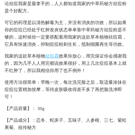
论祛痘我家是最拿手的，人人都知道我家的中草药秘方祛痘粉
是个好配方。
可它的药理是以清热解毒为主，并没有消炎的功效，所以如果
你的痘痘已经处于红肿发炎状态单单靠中草药秘方祛痘粉是不
够的，这时候你一定要搭配着用我家的这款草本植物祛痘霜，
它具有快速消炎，抑制痘痘粉刺生长，抵制细菌再生等功效。
我家的这款草本植物
祛痘霜
效果你放心，用完保证你会感谢我
的，因为几乎人人用完都说效果很好，用上几次痘痘基本上就
不红肿了，所以我相信你用了也不例外！
使用方法很简单：早晚一次，每次洗完脸之后，取适量涂抹在
痘痘位置稍加按摩，等待皮肤吸收得差不多了再把脸洗净即
可！
【产品容量】： 30g
【产品成分】：忍冬、蛇床子、五味子、人参根、三七、紫松
果菊、祖传秘方