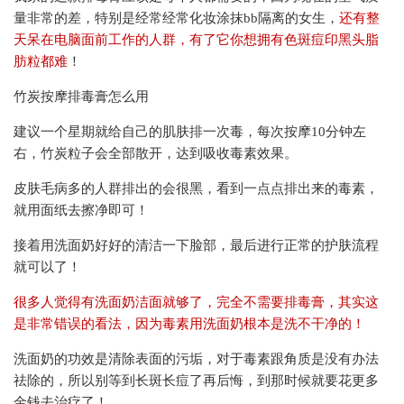
量非常的差，特别是经常经常化妆涂抹bb隔离的女生，
还有整
天呆在电脑面前工作的人群，有了它你想拥有色斑痘印黑头脂
肪粒都难
！
竹炭按摩排毒膏怎么用
建议一个星期就给自己的肌肤排一次毒，每次按摩10分钟左
右，竹炭粒子会全部散开，达到吸收毒素效果。
皮肤毛病多的人群排出的会很黑，看到一点点排出来的毒素，
就用面纸去擦净即可！
接着用洗面奶好好的清洁一下脸部，最后进行正常的护肤流程
就可以了！
很多人觉得有洗面奶洁面就够了，完全不需要排毒膏，其实这
是非常错误的看法，因为毒素用洗面奶根本是洗不干净的！
洗面奶的功效是清除表面的污垢，对于毒素跟角质是没有办法
祛除的，所以别等到长斑长痘了再后悔，到那时候就要花更多
金钱去治疗了！