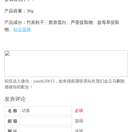
产品容量：30g
产品成分：竹炭粒子、胶原蛋白、芦荟提取物、益母草提取
物、
祛痘面膜
祛痘达人微信：yanzhi20615，如有侵权请联系站长我们会立马删除,
感谢你的配合！
发表评论
必填
名 称
选填
邮 箱
选填
网 址